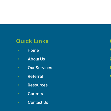
Quick Links
Home
5
About Us
5
Our Services
5
Referral
5
Resources
5
Careers
5
Contact Us
5