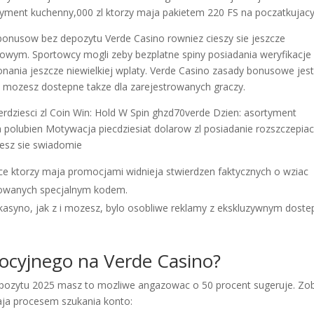
ment kuchenny,000 zl ktorzy maja pakietem 220 FS na poczatkujacy
onusow bez depozytu Verde Casino rowniez cieszy sie jeszcze
owym. Sportowcy mogli zeby bezplatne spiny posiadania weryfikacje 
ania jeszcze niewielkiej wplaty. Verde Casino zasady bonusowe jes
i mozesz dostepne takze dla zarejestrowanych graczy.
erdziesci zl Coin Win: Hold W Spin ghzd70verde Dzien: asortyment
olubien Motywacja piecdziesiat dolarow zl posiadanie rozszczepiac 
iesz sie swiadomie
adce ktorzy maja promocjami widnieja stwierdzen faktycznych o wziac
wowanych specjalnym kodem.
 kasyno, jak z i mozesz, bylo osobliwe reklamy z ekskluzywnym dost
ocyjnego na Verde Casino?
epozytu 2025 masz to mozliwe angazowac o 50 procent sugeruje. Zo
aja procesem szukania konto: