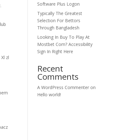
Software Plus Logon
.
Typically The Greatest
Selection For Bettors
lub
Through Bangladesh
t
Looking In Buy To Play At
Mostbet Com? Accessibility
Sign In Right Here
Xl zl
Recent
Comments
A WordPress Commenter
on
epem
Hello world!
bacz