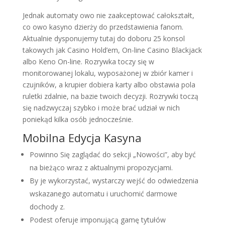
Jednak automaty owo nie zaakceptować całokształt,
co owo kasyno dzierży do przedstawienia fanom.
Aktualnie dysponujemy tutaj do doboru 25 konsol
takowych jak Casino Hold’em, On-line Casino Blackjack
albo Keno On-line. Rozrywka toczy się w
monitorowanej lokalu, wyposażonej w zbiór kamer i
czujników, a krupier dobiera karty albo obstawia pola
ruletki zdalnie, na bazie twoich decyzji. Rozrywki toczą
się nadzwyczaj szybko i może brać udział w nich
poniekąd kilka osób jednocześnie.
Mobilna Edycja Kasyna
Powinno Się zaglądać do sekcji „Nowości”, aby być
na bieżąco wraz z aktualnymi propozycjami.
By je wykorzystać, wystarczy wejść do odwiedzenia
wskazanego automatu i uruchomić darmowe
dochody z.
Podest oferuje imponującą gamę tytułów