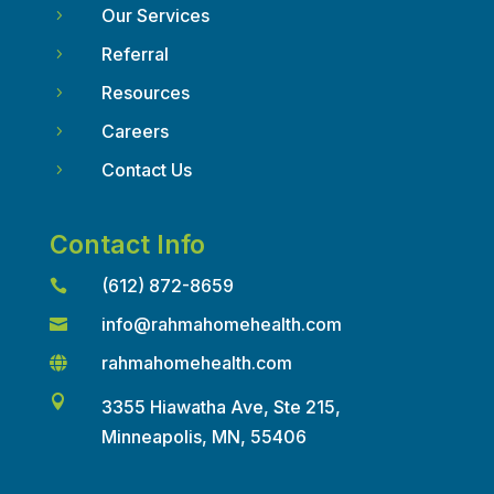
Our Services
5
Referral
5
Resources
5
Careers
5
Contact Us
5
Contact Info
(612) 872-8659

info@rahmahomehealth.com

rahmahomehealth.com


3355 Hiawatha Ave, Ste 215,
Minneapolis, MN, 55406