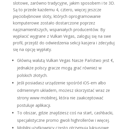
slotowe, zarówno tradycyjne, jakim sposobem i te 3D.
Są to przede każdemu 4, cztero, więcej jeszcze
pięciobębnowe sloty, których oprogramowanie
komputerowe zostało dostarczone poprzez
najznamienitszych, wspaniałych producentów. By
wypłacić wygrane z Vulkan Vegas, zaloguj się na swe
profil, przejdź do odwiedzenia sekcji kasjera i zdecyduj
się na opcję wypłaty.
Główną walutą Vulkan Vegas Nasze Państwo jest €,
jednakże polscy gracze mogą grać również w
polskich złotych.
Jeśli posiadasz urządzenie spośród iOS-em albo
odmiennym układem, możesz skorzystać wraz ze
strony www mobilnej, która nie zaakceptować
postuluje aplikacji.
To obszar, gdzie znajdziesz coś na start, cashbacki,
specjalistyczne promo gwoli highrollerów i więcej.
Mobilni użytkownicy często otrzymują luksusowe