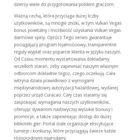
dzierży wiele do przygotowania polskim graczom.
Ważną cechą, która przyciąga dużej liczby
użytkowników, są mnogie zniżki, w tym Vulkan Vegas
bonus powitalny i możliwość uzyskania Vulkan Vegas
darmowe spiny. Oprócz Tego serwis gwarantuje
pociągający program lojalnościowy, transparentne
reguły wypłat oraz poparcie klienta w języku naszym.
Od Czasu momentu wystartowania dokładamy
wszelkich starań, żeby zapewniać naszym własnym
odbiorcom dokładnie tegoż, czego oczekują. Cała
witryna działa prawidłowo z wymogami
międzynarodowej autoryzacji hazardowej, wydanej
poprzez urząd Curacao. Cały czas staramy się
zaspokajać wymagania naszych użytkowników,
oferując dywanom nadzwyczaj wysokie bonusy i
promocje, a także zapewniając dostęp do dużej
biblioteki gier. Portal stale organizuje ekscytujące
turnieje i konkursy, które przyciągają świeże ludzie
różnorodnymi nagrodami.