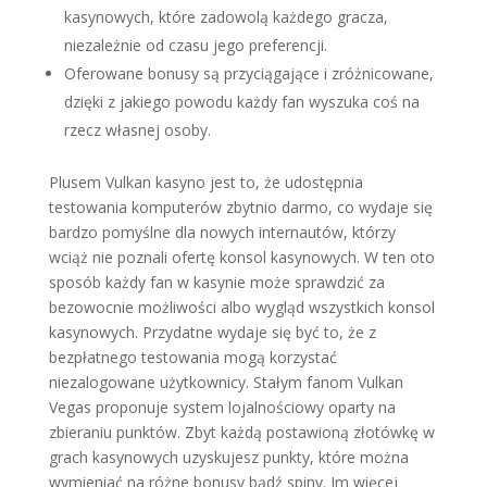
kasynowych, które zadowolą każdego gracza,
niezależnie od czasu jego preferencji.
Oferowane bonusy są przyciągające i zróżnicowane,
dzięki z jakiego powodu każdy fan wyszuka coś na
rzecz własnej osoby.
Plusem Vulkan kasyno jest to, że udostępnia
testowania komputerów zbytnio darmo, co wydaje się
bardzo pomyślne dla nowych internautów, którzy
wciąż nie poznali ofertę konsol kasynowych. W ten oto
sposób każdy fan w kasynie może sprawdzić za
bezowocnie możliwości albo wygląd wszystkich konsol
kasynowych. Przydatne wydaje się być to, że z
bezpłatnego testowania mogą korzystać
niezalogowane użytkownicy. Stałym fanom Vulkan
Vegas proponuje system lojalnościowy oparty na
zbieraniu punktów. Zbyt każdą postawioną złotówkę w
grach kasynowych uzyskujesz punkty, które można
wymieniać na różne bonusy bądź spiny. Im więcej