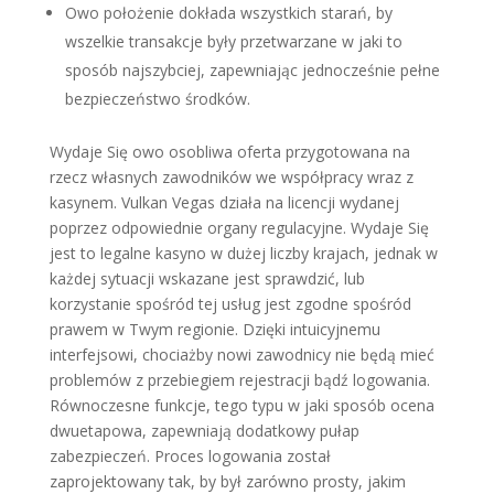
Owo położenie dokłada wszystkich starań, by
wszelkie transakcje były przetwarzane w jaki to
sposób najszybciej, zapewniając jednocześnie pełne
bezpieczeństwo środków.
Wydaje Się owo osobliwa oferta przygotowana na
rzecz własnych zawodników we współpracy wraz z
kasynem. Vulkan Vegas działa na licencji wydanej
poprzez odpowiednie organy regulacyjne. Wydaje Się
jest to legalne kasyno w dużej liczby krajach, jednak w
każdej sytuacji wskazane jest sprawdzić, lub
korzystanie spośród tej usług jest zgodne spośród
prawem w Twym regionie. Dzięki intuicyjnemu
interfejsowi, chociażby nowi zawodnicy nie będą mieć
problemów z przebiegiem rejestracji bądź logowania.
Równoczesne funkcje, tego typu w jaki sposób ocena
dwuetapowa, zapewniają dodatkowy pułap
zabezpieczeń. Proces logowania został
zaprojektowany tak, by był zarówno prosty, jakim