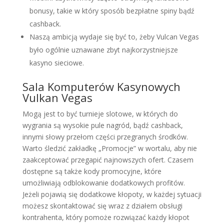
bonusy, takie w który sposób bezpłatne spiny bądź
cashback.
Naszą ambicją wydaje się być to, żeby Vulcan Vegas
było ogólnie uznawane zbyt najkorzystniejsze
kasyno sieciowe.
Sala Komputerów Kasynowych
Vulkan Vegas
Mogą jest to być turnieje slotowe, w których do
wygrania są wysokie pule nagród, bądź cashback,
innymi słowy przełom części przegranych środków.
Warto śledzić zakładkę „Promocje” w wortalu, aby nie
zaakceptować przegapić najnowszych ofert. Czasem
dostępne są także kody promocyjne, które
umożliwiają odblokowanie dodatkowych profitów.
Jeżeli pojawią się dodatkowe kłopoty, w każdej sytuacji
możesz skontaktować się wraz z działem obsługi
kontrahenta, który pomoże rozwiązać każdy kłopot