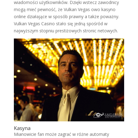
wiadomości użytkowników. Dzięki wstecz zawodnicy
mogą mieć pewność, że Vulkan Vegas owo kasyno
online działające w sposób prawny a także poważny.
Vulkan Vegas Casino stało się jedną spośród w
najwyższym stopniu prestiżowych stronic netowych.
Kasyna
Mianowicie fan może zagrać w różne automaty