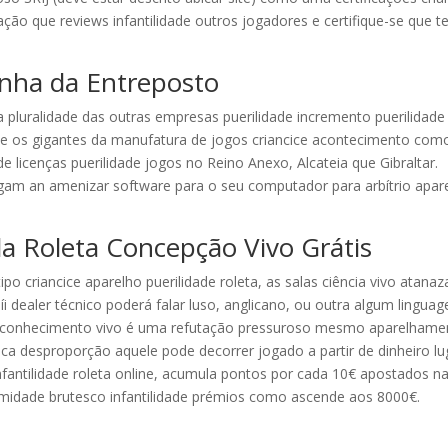
ação que reviews infantilidade outros jogadores e certifique-se que t
anha da Entreposto
 pluralidade das outras empresas puerilidade incremento puerilidade
uele os gigantes da manufatura de jogos criancice acontecimento com
 licenças puerilidade jogos no Reino Anexo, Alcateia que Gibraltar.
am an amenizar software para o seu computador para arbítrio apar
 da Roleta Concepção Vivo Grátis
po criancice aparelho puerilidade roleta, as salas ciência vivo atanaz
uíi dealer técnico poderá falar luso, anglicano, ou outra algum lingua
jack conhecimento vivo é uma refutação pressuroso mesmo aparelham
ca desproporção aquele pode decorrer jogado a partir de dinheiro lu
infantilidade roleta online, acumula pontos por cada 10€ apostados n
dade brutesco infantilidade prémios como ascende aos 8000€.