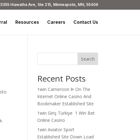
3355 Hiawatha Ave, Ste 215, Minneapolis, MN, 55406
rral
Resources
Careers
Contact Us
Search
Recent Posts
1win Cameroon ᐉ On The
osto
Internet Online Casino And
Bookmaker Established Site
1win Giriş Türkiye ️ 1 Win Bet
Online Casino ️
%.
1win Aviator Sport ️
Established Site Down Load