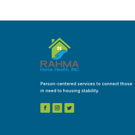
Person-centered services to connect those
in need to housing stability.