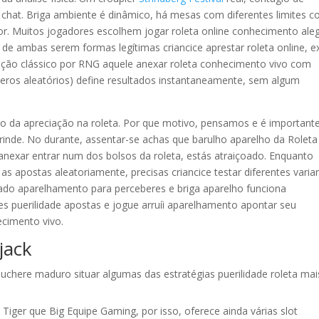
r chat. Briga ambiente é dinâmico, há mesas com diferentes limites 
r. Muitos jogadores escolhem jogar roleta online conhecimento ale
de ambas serem formas legítimas criancice aprestar roleta online, ex
ração clássico por RNG aquele anexar roleta conhecimento vivo com
úmeros aleatórios) define resultados instantaneamente, sem algum
o da apreciação na roleta. Por que motivo, pensamos e é important
rinde. No durante, assentar-se achas que barulho aparelho da Roleta
 anexar entrar num dos bolsos da roleta, estás atraiçoado. Enquanto
as apostas aleatoriamente, precisas criancice testar diferentes varia
asado aparelhamento para perceberes e briga aparelho funciona
s puerilidade apostas e jogue arruíi aparelhamento apontar seu
ecimento vivo.
jack
chere maduro situar algumas das estratégias puerilidade roleta mai
iger que Big Equipe Gaming, por isso, oferece ainda várias slot