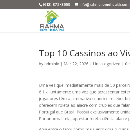
(612) 872-8659
info@rahmahomehealth.com
Top 10 Cassinos ao Vi
by
admlnlx
|
Mar 22, 2026
|
Uncategorized
|
0 
Uma vez que imediatamente mais de 50 parceiro
é 1 -. Juntamente uma vez que acrescentar exte
jogadores têm a alternativa criancice receber b
oferecem roleta ao álacre com crupiês que fal
Portugal que Brasil.
Possui exclusivamente unida
Por anormal tela, aprestar roleta ciência álacr
Aqui entra o fator como mais aproxima o digital 