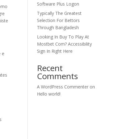
Software Plus Logon
como
Typically The Greatest
gre
Selection For Bettors
iste
Through Bangladesh
Looking In Buy To Play At
Mostbet Com? Accessibility
Sign In Right Here
e e
Recent
Comments
ntes
A WordPress Commenter
on
Hello world!
s