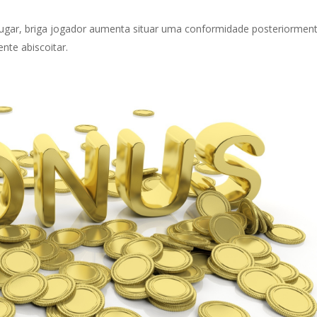
rugar, briga jogador aumenta situar uma conformidade posteriormen
nte abiscoitar.