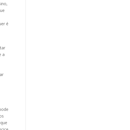
ino,
que
uer é
tar
e a
ar
 pode
ros
ique
ncice