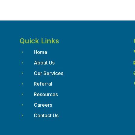
Quick Links
Home
5
About Us
5
Our Services
5
Referral
5
Resources
5
Careers
5
Contact Us
5