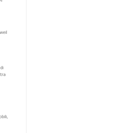
weil
di
 tra
bili,