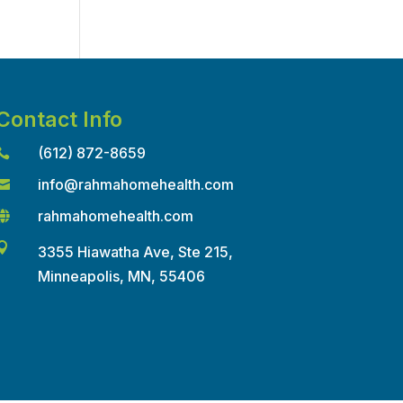
Contact Info
(612) 872-8659

info@rahmahomehealth.com

rahmahomehealth.com


3355 Hiawatha Ave, Ste 215,
Minneapolis, MN, 55406