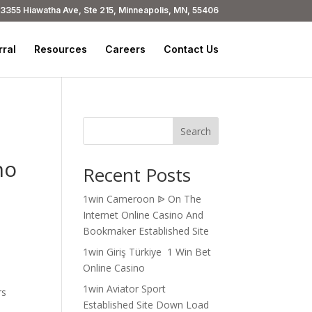
3355 Hiawatha Ave, Ste 215, Minneapolis, MN, 55406
rral
Resources
Careers
Contact Us
Search
no
Recent Posts
1win Cameroon ᐉ On The
Internet Online Casino And
Bookmaker Established Site
1win Giriş Türkiye ️ 1 Win Bet
Online Casino ️
1win Aviator Sport ️
rs
Established Site Down Load