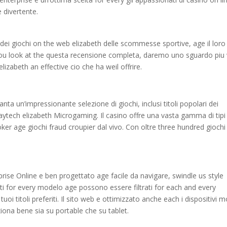
 divertente.
i giochi on the web elizabeth delle scommesse sportive, age il loro
you look at the questa recensione completa, daremo uno sguardo piu 
izabeth an effective cio che ha weil offrire.
a un’impressionante selezione di giochi, inclusi titoli popolari dei
Playtech elizabeth Microgaming. Il casino offre una vasta gamma di tipi 
poker age giochi fraud croupier dal vivo. Con oltre three hundred giochi
prise Online e ben progettato age facile da navigare, swindle us style
ati for every modelo age possono essere filtrati for each and every
tuoi titoli preferiti. Il sito web e ottimizzato anche each i dispositivi mo
iona bene sia su portable che su tablet.