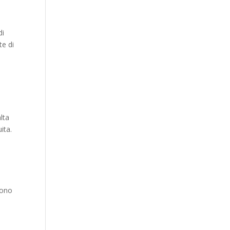
i
di
te di
lta
ita.
fono