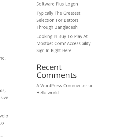
Software Plus Logon
Typically The Greatest
Selection For Bettors
Through Bangladesh
Looking In Buy To Play At
Mostbet Com? Accessibility
Sign In Right Here
and,
Recent
Comments
A WordPress Commenter
on
ds,
Hello world!
nsive
avolo
nto
ne