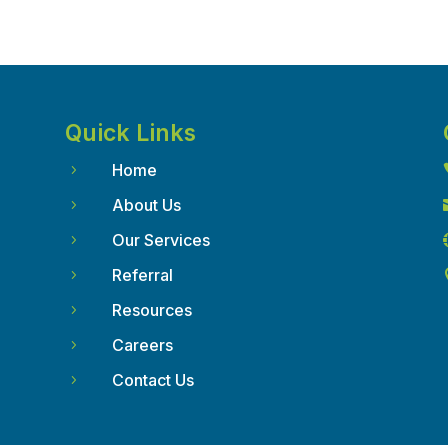
Quick Links
Home
5
About Us
5
Our Services
5
Referral
5
Resources
5
Careers
5
Contact Us
5