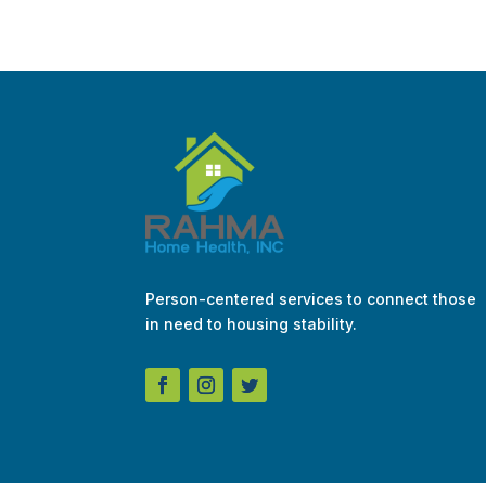
Person-centered services to connect those
in need to housing stability.