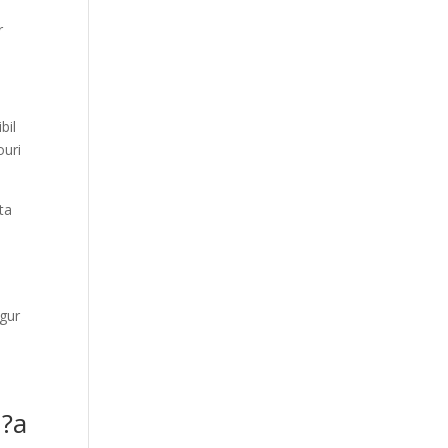
r
l
bil
ouri
uta
igur
n?a