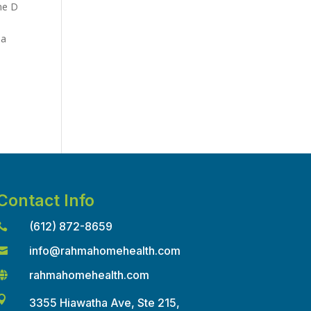
ine D
ma
.
Contact Info
(612) 872-8659

info@rahmahomehealth.com

rahmahomehealth.com


3355 Hiawatha Ave, Ste 215,