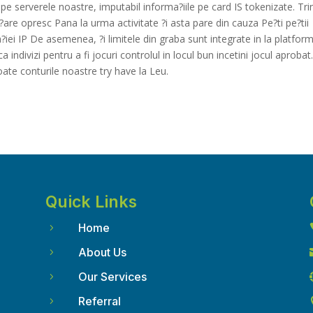
 serverele noastre, imputabil informa?iile pe card IS tokenizate. Tr
?are opresc Pana la urma activitate ?i asta pare din cauza Pe?ti pe?tii
ta?iei IP De asemenea, ?i limitele din graba sunt integrate in la platfor
indivizi pentru a fi jocuri controlul in locul bun incetini jocul aprobat
te conturile noastre try have la Leu.
Quick Links
Home
5
About Us
5
Our Services
5
Referral
5