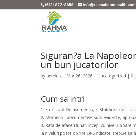
(612) 872-8659
info@rahmahomehealth.com
Siguran?a La Napoleon 
un bun jucatorilor
by
admlnlx
|
Mar 26, 2026
|
Uncategorized
|
0 
Cum sa intri
Fa-?i cont De asemenea, ?i Stabilire cine s -ar
Momentul documentele sunt evidente, aprobam 
Rata de afaceri lunar. Incepi cu nivelul Soare 
la niveluri poate ob?ine UPS ridicate, trebuie sa f