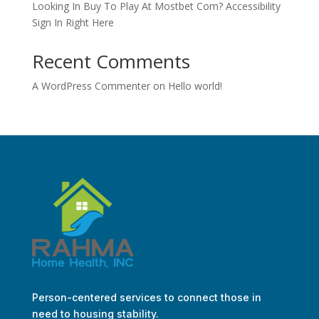
Looking In Buy To Play At Mostbet Com? Accessibility
Sign In Right Here
Recent Comments
A WordPress Commenter
on
Hello world!
Person-centered services to connect those in
need to housing stability.