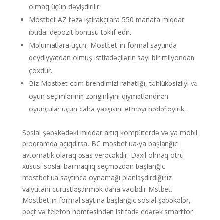
olmaq üçün dəyişdirilir.
Mostbet AZ təzə iştirakçılara 550 manata miqdar
ibtidai depozit bonusu təklif edir.
Məlumatlara üçün, Mostbet-in formal saytında
qeydiyyatdan olmuş istifadəçilərin sayı bir milyondan
çoxdur.
Biz Mostbet com brendimizi rahatlığı, təhlükəsizliyi və
oyun seçimlərinin zənginliyini qiymətləndirən
oyunçular üçün daha yaxşısını etməyi hədəfləyirik.
Sosial şəbəkədəki miqdar artıq kompüterdə və ya mobil
proqramda açıqdırsa, BC mosbet.ua-ya başlanğıc
avtomatik olaraq əsas verəcəkdir. Daxil olmaq ötrü
xüsusi sosial barmaqlıq seçməzdən başlanğıc
mostbet.ua saytında oynamağı planlaşdırdığınız
valyutanı dürüstləşdirmək daha vacibdir Mstbet.
Mostbet-in formal saytına başlanğıc sosial şəbəkələr,
poçt və telefon nömrəsindən istifadə edərək smartfon