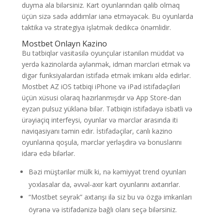
duyma ala bilərsiniz. Kart oyunlarından qalib olmaq
üçün sizə sadə addımlar ianə etməyəcək. Bu oyunlarda
taktika və strategiya işlətmək dedikcə önəmlidir.
Mostbet Onlayn Kazino
Bu tətbiqlər vasitəsilə oyunçular istənilən müddət və
yerdə kazinolarda əylənmək, idman mərcləri etmək və
digər funksiyalardan istifadə etmək imkanı əldə edirlər.
Mostbet AZ iOS tətbiqi iPhone və iPad istifadəçiləri
üçün xüsusi olaraq hazırlanmışdır və App Store-dan
eyzən pulsuz yüklənə bilər. Tətbiqin istifadəyə isbatli və
ürəyiaçiq interfeysi, oyunlar və mərclər arasında iti
naviqasiyanı təmin edir. İstifadəçilər, canlı kazino
oyunlarına qoşula, mərclər yerləşdirə və bonuslarını
idarə edə bilərlər.
Bəzi müştərilər mülk ki, nə kəmiyyət trend oyunları
yoxlasalar da, əvvəl-axır kart oyunlarını axtarırlar.
“Mostbet seyrək” axtarışı ilə siz bu və özgə imkanları
öyrənə və istifadənizə bağlı olanı seçə bilərsiniz.