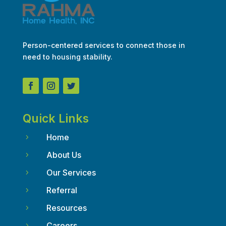
Person-centered services to connect those in
need to housing stability.
Quick Links
Home
5
About Us
5
Our Services
5
Referral
5
Resources
5
Careers
5