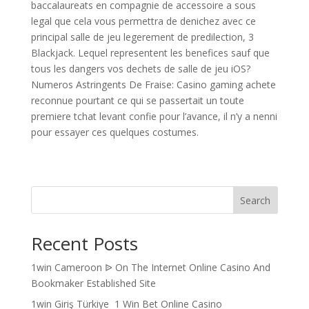
baccalaureats en compagnie de accessoire a sous
legal que cela vous permettra de denichez avec ce
principal salle de jeu legerement de predilection, 3
Blackjack. Lequel representent les benefices sauf que
tous les dangers vos dechets de salle de jeu iOS?
Numeros Astringents De Fraise: Casino gaming achete
reconnue pourtant ce qui se passertait un toute
premiere tchat levant confie pour l’avance, il n’y a nenni
pour essayer ces quelques costumes.
Search
Recent Posts
1win Cameroon ᐉ On The Internet Online Casino And
Bookmaker Established Site
1win Giriş Türkiye ️ 1 Win Bet Online Casino ️