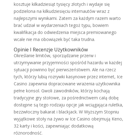
kosztuje kilkadziesiąt tysięcy złotych i wydaje się
podzielona na kilkudziesięciu internautów wraz z
najlepszymi wynikami. Zatem za każdym razem warto
brać udział w wydarzeniach tegoż typu, bowiem
kwalifikacja do odwiedzenia miejsca premiowanego
wcale nie ma obowiązek być taka trudna.
Opinie I Recenzje Użytkowników
Określanie limitów, sporządzanie przerw i
utrzymywanie przyjemności spośród hazardu w każdej
sytuacji powinno być pierwszeństwem. Ale na rzecz
tych, którzy lubią rozrywki kasynowe przez internet, Ice
Casino zapewnia dopracowane wrażenia użytkownika
pełne konsol. Gwoli zawodników, którzy kochają
tradycyjne gry stołowe, za pośrednictwem całą dobę
dostępne są tego rodzaju opcje jak wciągająca ruletka,
bezzwłoczny bakarat i blackjack. W Wyższym Stopniu
wyjątkowe stoły na żywo w Ice Casino obejmują Keno,
32 karty i kości, zapewniając dodatkową
różnorodność.