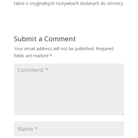
także o oryginalnych rozrywkach dodanych do stronicy.
Submit a Comment
Your email address will not be published.
Required
fields are marked
*