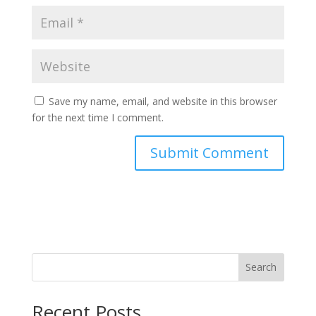
Save my name, email, and website in this browser
for the next time I comment.
Search
Recent Posts