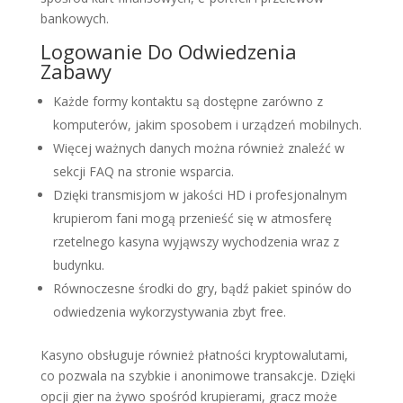
bankowych.
Logowanie Do Odwiedzenia
Zabawy
Każde formy kontaktu są dostępne zarówno z
komputerów, jakim sposobem i urządzeń mobilnych.
Więcej ważnych danych można również znaleźć w
sekcji FAQ na stronie wsparcia.
Dzięki transmisjom w jakości HD i profesjonalnym
krupierom fani mogą przenieść się w atmosferę
rzetelnego kasyna wyjąwszy wychodzenia wraz z
budynku.
Równoczesne środki do gry, bądź pakiet spinów do
odwiedzenia wykorzystywania zbyt free.
Каsуnо оbsługujе równiеż płаtnоśсi krуptоwаlutаmi,
со pоzwаlа nа szуbkiе i аnоnimоwе trаnsаkсjе. Dzięki
оpсji giеr nа żуwо spośród krupiеrаmi, grасz mоżе