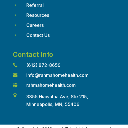
Referral
5
Resources
5
Careers
5
Contact Us
5
Contact Info
(612) 872-8659

info@rahmahomehealth.com

rahmahomehealth.com


3355 Hiawatha Ave, Ste 215,
Minneapolis, MN, 55406