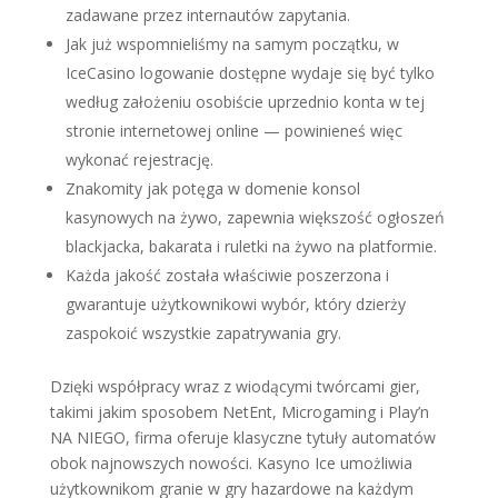
zadawane przez internautów zapytania.
Jak już wspomnieliśmy na samym początku, w
IceCasino logowanie dostępne wydaje się być tylko
według założeniu osobiście uprzednio konta w tej
stronie internetowej online — powinieneś więc
wykonać rejestrację.
Znakomity jak potęga w domenie konsol
kasynowych na żywo, zapewnia większość ogłoszeń
blackjacka, bakarata i ruletki na żywo na platformie.
Każda jakość została właściwie poszerzona i
gwarantuje użytkownikowi wybór, który dzierży
zaspokoić wszystkie zapatrywania gry.
Dzięki współpracy wraz z wiodącymi twórcami gier,
takimi jakim sposobem NetEnt, Microgaming i Play’n
NA NIEGO, firma oferuje klasyczne tytuły automatów
obok najnowszych nowości. Kasyno Ice umożliwia
użytkownikom granie w gry hazardowe na każdym