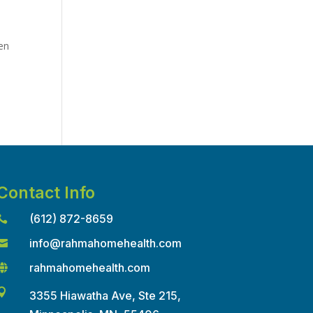
en
Contact Info
(612) 872-8659

info@rahmahomehealth.com

rahmahomehealth.com


3355 Hiawatha Ave, Ste 215,