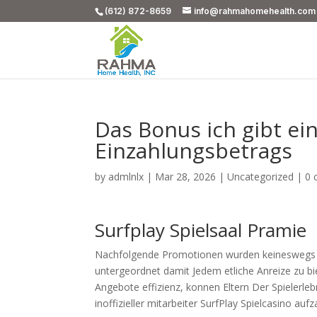
(612) 872-8659
info@rahmahomehealth.com
Das Bonus ich gibt ein
Einzahlungsbetrags
by
admlnlx
|
Mar 28, 2026
|
Uncategorized
|
0 
Surfplay Spielsaal Pramie
Nachfolgende Promotionen wurden keineswegs gle
untergeordnet damit Jedem etliche Anreize zu bi
Angebote effizienz, konnen Eltern Der Spielerle
inoffizieller mitarbeiter SurfPlay Spielcasino aufz