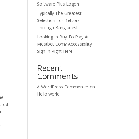
Software Plus Logon
Typically The Greatest
Selection For Bettors
Through Bangladesh
Looking In Buy To Play At
Mostbet Com? Accessibility
Sign In Right Here
Recent
Comments
A WordPress Commenter
on
n
Hello world!
ne
dred
en
n