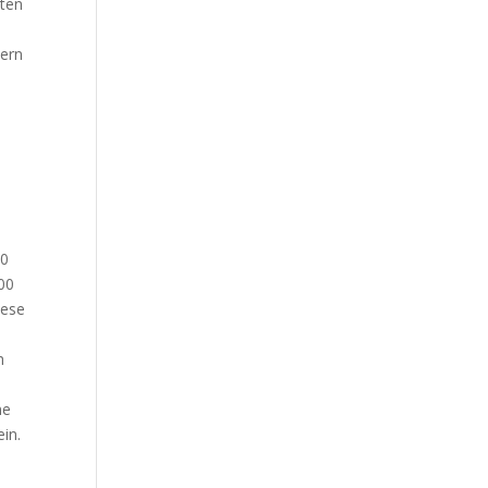
dten
tern
40
200
iese
h
ne
in.