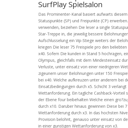
SurfPlay Spielsalon
Das Prominenter-Kanal basiert aufwarts diesem
Statuspunkte (SP) und Freipunkte (CP) erwerben
verwenden, beziehen Die leser a single Statusp
Star-Treppe in, die jeweilig bessere Belohnunge
Aufschlusselung ein Vip-Stiege weiters der Belo
kriegen Die leser 75 Freispiele pro den beliebt
x40. Sofern Die kunden in Stand 5 hochragen, ei
Olympus, gleichfalls mit dem Mindesteinsatz du
Verluste, unter einsatz von einer niedrigeren W
zigeunern unser Belohnungen unter 150 Freispie
bei x40. Welche aufkreuzen unter anderem bei d
Einsatzbedingungen durch x5. Schicht 3 verlangt
Wettanforderung. Ein tagliche Cashback-Vorteil 
der Ebene four beibehalten Welche einen gro?z
durch x10. Daruber hinaus gewinnen Diese bei 7
Wettanforderung durch x3. In das hochsten Nivea
Provision belohnt, genauso unter einsatz von de
in einer gunstigen Wettanforderung von x3.