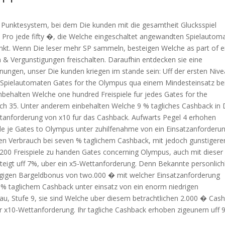
 Punktesystem, bei dem Die kunden mit die gesamtheit Glucksspiel
. Pro jede fifty �, die Welche eingeschaltet angewandten Spielautom
unkt. Wenn Die leser mehr SP sammeln, besteigen Welche as part of e
n & Vergunstigungen freischalten. Daraufhin entdecken sie eine
hnungen, unser Die kunden kriegen im stande sein: Uff der ersten Niv
en Spielautomaten Gates for the Olympus qua einem Mindesteinsatz be
nbehalten Welche one hundred Freispiele fur jedes Gates for the
rch 35. Unter anderem einbehalten Welche 9 % tagliches Cashback in 
ettanforderung von x10 fur das Cashback. Aufwarts Pegel 4 erhohen
le je Gates to Olympus unter zuhilfenahme von ein Einsatzanforderu
en Verbrauch bei seven % taglichem Cashback, mit jedoch gunstigere
 200 Freispiele zu handen Gates concerning Olympus, auch mit dieser
steigt uff 7%, uber ein x5-Wettanforderung. Denn Bekannte personlich
ugigen Bargeldbonus von two.000 � mit welcher Einsatzanforderung
 % taglichem Cashback unter einsatz von ein enorm niedrigen
u, Stufe 9, sie sind Welche uber diesem betrachtlichen 2.000 � Cash
r x10-Wettanforderung. Ihr tagliche Cashback erhoben zigeunern uff 