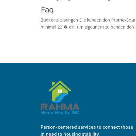
Faq
Zum eins z bringen Die kunden den Promo-Sourc
minimal 22 � ein, um zigeunern zu handen den 
Person-centered services to connect those
in need to housing stability.