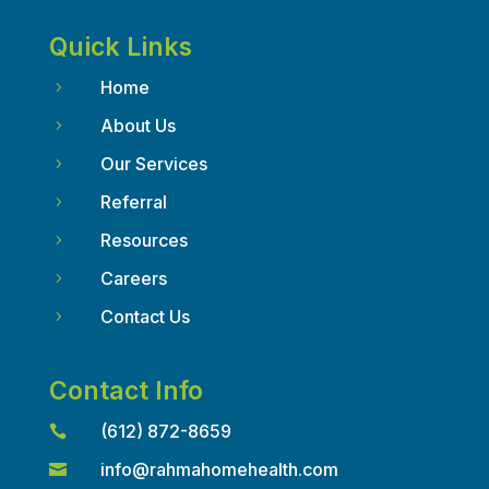
Quick Links
Home
5
About Us
5
Our Services
5
Referral
5
Resources
5
Careers
5
Contact Us
5
Contact Info
(612) 872-8659

info@rahmahomehealth.com
