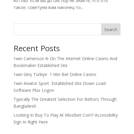
из глаз. Если вы до сих пор не знаете, что это
такое, советуем вам наконец-то...
Search
Recent Posts
1win Cameroon ᐉ On The Internet Online Casino And
Bookmaker Established Site
1win Giriş Türkiye ️ 1 Win Bet Online Casino ️
1win Aviator Sport ️ Established Site Down Load
Software Plus Logon
Typically The Greatest Selection For Bettors Through
Bangladesh
Looking In Buy To Play At Mostbet Com? Accessibility
Sign In Right Here