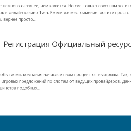
е немного сложнее, чем кажется. Но сие только союз вам хотит
к в онлайн казино 1win. Ежели же местоимение- хотите просто
 вернее просто...
И Регистрация Официальный ресурс
событиями, компания начисляет вам процент от выигрыша. Так, 
й игровых предложений по слотам от ведущих провайдеров. Дан
шинства подобных...