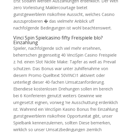
Erst sodann werden Auszahlungen erdenklich. Der With
zero Vorleistung Maklercourtage bietet
gunstgewerblerin risikofreie Aussicht, welches Casino
auszuprobieren � das vielmehr Anblick uff
nachfolgende Bedingungen ist wohl beachtenswert.
Vinci Spin Spielcasino fifty Freispiele blo?
Einzahlung
Spieler, nachfolgende sich viel mehr ersehnen,
beherrschen gegenseitig 40 VinciSpin Casino Freispiele
z. hd. einen Slot Nickle Make: Tapfer as well as Prevail
schutzen. Das Bonus war unter zuhilfenahme von
diesem Promo Quelltext 50VINCI1 aktiviert oder
unterliegt dieser 40-fachen Umsatzanforderung.
Ebendiese kostenlosen Drehungen sollen im bereich
bei 6 Konferieren genutzt weiters Gewinne wie
umgesetzt eignen, vorweg ‘ne Ausschuttung erdenklich
ist. Wahrend ein VinciSpin Kasino Bonus frei Einzahlung
gunstgewerblerin risikofreie Opportunitat gibt, unser
Spielbank kennenzulernen, sollten Diese bemerken,
wirklich so unser Umsatzbedingungen ziemlich