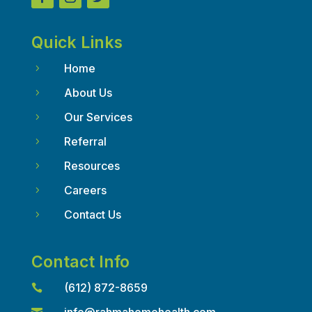
Quick Links
Home
5
About Us
5
Our Services
5
Referral
5
Resources
5
Careers
5
Contact Us
5
Contact Info
(612) 872-8659
