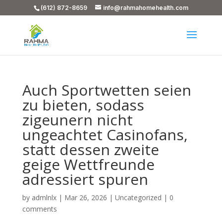
(612) 872-8659
info@rahmahomehealth.com
Auch Sportwetten seien
zu bieten, sodass
zigeunern nicht
ungeachtet Casinofans,
statt dessen zweite
geige Wettfreunde
adressiert spuren
by
admlnlx
|
Mar 26, 2026
|
Uncategorized
|
0
comments