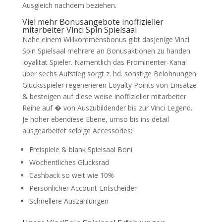
Ausgleich nachdem beziehen.
Viel mehr Bonusangebote inoffizieller
mitarbeiter Vinci Spin Spielsaal
Nahe einem Willkommensbonus gibt dasjenige Vinci
Spin Spielsaal mehrere an Bonusaktionen zu handen
loyalitat Spieler. Namentlich das Prominenter-Kanal
uber sechs Aufstieg sorgt z. hd. sonstige Belohnungen.
Glucksspieler regenerieren Loyalty Points von Einsatze
& besteigen auf diese weise inoffizieller mitarbeiter
Reihe auf � von Auszubildender bis zur Vinci Legend.
Je hoher ebendiese Ebene, umso bis ins detail
ausgearbeitet selbige Accessories:
Freispiele & blank Spielsaal Boni
Wochentliches Glucksrad
Cashback so weit wie 10%
Personlicher Account-Entscheider
Schnellere Auszahlungen