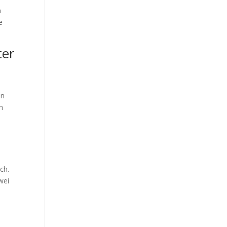
h
e
ter
on
ch
ch.
wei