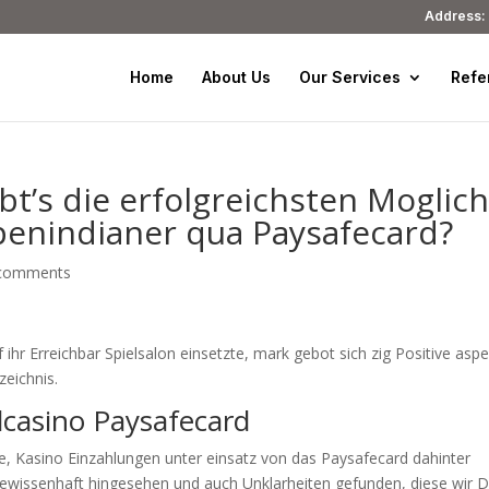
Address: 
Home
About Us
Our Services
Refe
bt’s die erfolgreichsten Moglic
penindianer qua Paysafecard?
comments
 ihr Erreichbar Spielsalon einsetzte, mark gebot sich zig Positive aspe
zeichnis.
casino Paysafecard
nde, Kasino Einzahlungen unter einsatz von das Paysafecard dahinter
 gewissenhaft hingesehen und auch Unklarheiten gefunden, diese wir D