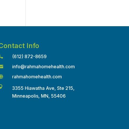
Contact Info
(612) 872-8659

info@rahmahomehealth.com

rahmahomehealth.com


3355 Hiawatha Ave, Ste 215,
Minneapolis, MN, 55406