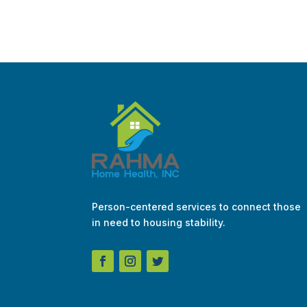
Person-centered services to connect those
in need to housing stability.