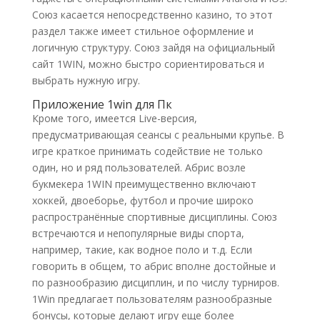
Союз касается непосредственно казино, то этот
раздел также имеет стильное оформление и
логичную структуру. Союз зайдя на официальный
сайт 1WIN, можно быстро сориентироваться и
выбрать нужную игру.
Приложение 1win для Пк
Кроме того, имеется Live-версия,
предусматривающая сеансы с реальными крупье. В
игре краткое принимать содействие не только
один, но и ряд пользователей. Абрис возле
букмекера 1WIN преимущественно включают
хоккей, двоеборье, футбол и прочие широко
распространённые спортивные дисциплины. Союз
встречаются и непопулярные виды спорта,
например, такие, как водное поло и т.д. Если
говорить в общем, то абрис вполне достойные и
по разнообразию дисциплин, и по числу турниров.
1Win предлагает пользователям разнообразные
бонусы, которые делают игру еще более