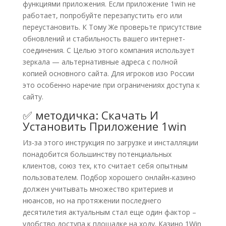
функциями приложения. Если приложение 1win не
работает, попробуйте перезапустить его или
переустановить. К Тому Же проверьте присутствие
обновлений и стабильность вашего интернет-
соединения. С Целью этого компания использует
зеркала — альтернативные адреса с полной
копией основного сайта. Для игроков изо России
это особенно наречие при ограничениях доступа к
сайту.
✅ методичка: Скачать И
Установить Приложение 1win
Из-за этого инструкция по загрузке и инсталляции
понадобится большинству потенциальных
клиентов, союз тех, кто считает себя опытным
пользователем. Подбор хорошего онлайн-казино
должен учитывать множество критериев и
нюансов, но на протяжении последнего
десятилетия актуальным стал еще один фактор –
удобство доступа к площадке на ходу. Казино 1Win