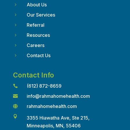
About Us
5
Our Services
5
Referral
5
Resources
5
Careers
5
Contact Us
5
Contact Info
(612) 872-8659

info@rahmahomehealth.com

rahmahomehealth.com


3355 Hiawatha Ave, Ste 215,
Minneapolis, MN, 55406