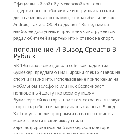
Официальный сайт букмекерской конторы
содержит все необходимые инструкции и ссылки
для скачивания программы, компатибельной как с
Android, так и с iOS. Это делает 1Вин одним из
наиболее доступных и практичных инструментов
ради любителей азартных игр и ставок на спорт.
пополнение И Вывод Средств В
Рублях
БК 1Вин зарекомендовала себя как надёжный
букмекер, предлагающий широкий спектр ставок на
спорт и казино игр. Использование приложения на
мобильном телефоне или ПК обеспечивает
полноценный доступ ко всем функциям
букмекерской конторы, при этом сохраняя высокую
скорость работы и защиту личных данных. Вслед
За Тем установки программы на ваш сотовик вы
можете войти в свой аккаунт или
зарегистрироваться на букмекерской конторе