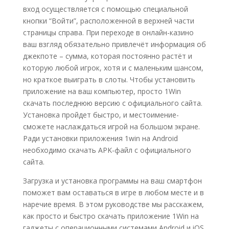
вход осуществляется с помощью специальной
кнопки “Войти”, расположенной в верхней части
страницы справа. При переходе в онлайн-казино
ваш взгляд обязательно привлечёт информация об
джекпоте – сумма, которая постоянно растёт и
которую любой игрок, хотя и с маленьким шансом,
но краткое выиграть в слоты. Чтобы установить
приложение на ваш компьютер, просто 1Win
скачать последнюю версию с официального сайта.
Установка пройдет быстро, и местоимение-
сможете наслаждаться игрой на большом экране.
Ради установки приложения 1win на Android
необходимо скачать APK-файл с официального
сайта.
Загрузка и установка программы на ваш смартфон
поможет вам оставаться в игре в любом месте и в
наречие время. В этом руководстве мы расскажем,
как просто и быстро скачать приложение 1Win на
гаджеты с операционными системами Android и iOS.