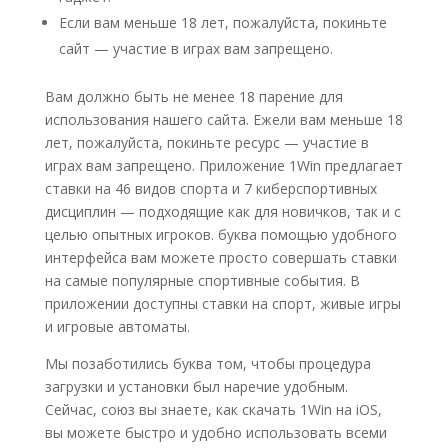
Если вам меньше 18 лет, пожалуйста, покиньте
сайт — участие в играх вам запрещено.
Вам должно быть не менее 18 парение для
использования нашего сайта. Ежели вам меньше 18
лет, пожалуйста, покиньте ресурс — участие в
играх вам запрещено. Приложение 1Win предлагает
ставки на 46 видов спорта и 7 киберспортивных
дисциплин — подходящие как для новичков, так и с
целью опытных игроков. буква помощью удобного
интерфейса вам можете просто совершать ставки
на самые популярные спортивные события. В
приложении доступны ставки на спорт, живые игры
и игровые автоматы.
Мы позаботились буква том, чтобы процедура
загрузки и установки был наречие удобным.
Сейчас, союз вы знаете, как скачать 1Win на iOS,
вы можете быстро и удобно использовать всеми