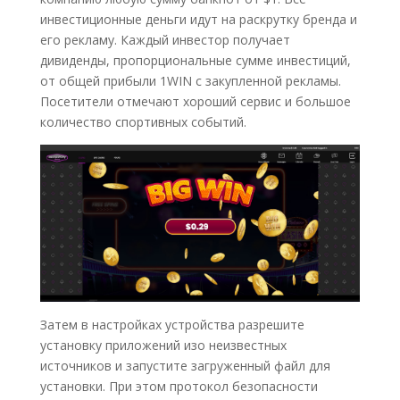
инвестиционные деньги идут на раскрутку бренда и
его рекламу. Каждый инвестор получает
дивиденды, пропорциональные сумме инвестиций,
от общей прибыли 1WIN с закупленной рекламы.
Посетители отмечают хороший сервис и большое
количество спортивных событий.
Затем в настройках устройства разрешите
установку приложений изо неизвестных
источников и запустите загруженный файл для
установки. При этом протокол безопасности