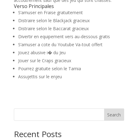
accoutrement sauf que des jeu qui sont chasses.
Verso Principales
S’amuser en Fraise gratuitement
Distraire selon le Blackjack gracieux
Distraire selon le Baccarat gracieux
Divertir en equipement vers au-dessous gratis
S’amuser a cote du Youtube Va-tout offert
Jouez abusive i� du Jeu
Jouer sur le Craps gracieux
Pourrez gratuite selon le Tamia
Assujettis sur le enjeu
Search
Recent Posts