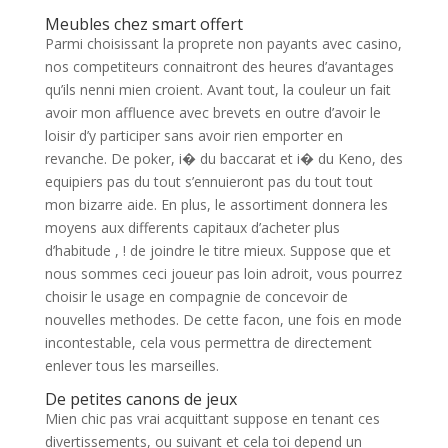
Meubles chez smart offert
Parmi choisissant la proprete non payants avec casino,
nos competiteurs connaitront des heures d’avantages
qu’ils nenni mien croient. Avant tout, la couleur un fait
avoir mon affluence avec brevets en outre d’avoir le
loisir d’y participer sans avoir rien emporter en
revanche. De poker, i� du baccarat et i� du Keno, des
equipiers pas du tout s’ennuieront pas du tout tout
mon bizarre aide. En plus, le assortiment donnera les
moyens aux differents capitaux d’acheter plus
d’habitude , ! de joindre le titre mieux. Suppose que et
nous sommes ceci joueur pas loin adroit, vous pourrez
choisir le usage en compagnie de concevoir de
nouvelles methodes. De cette facon, une fois en mode
incontestable, cela vous permettra de directement
enlever tous les marseilles.
De petites canons de jeux
Mien chic pas vrai acquittant suppose en tenant ces
divertissements, ou suivant et cela toi depend un