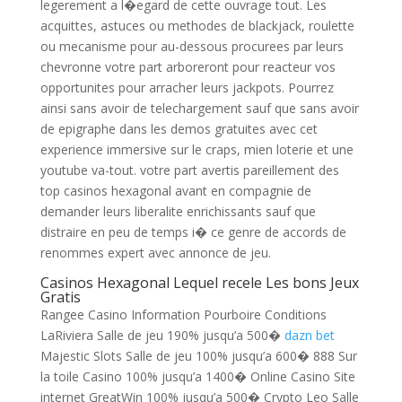
legerement a l�egard de cette ouvrage tout. Les
acquittes, astuces ou methodes de blackjack, roulette
ou mecanisme pour au-dessous procurees par leurs
chevronne votre part arboreront pour reacteur vos
opportunites pour arracher leurs jackpots. Pourrez
ainsi sans avoir de telechargement sauf que sans avoir
de epigraphe dans les demos gratuites avec cet
experience immersive sur le craps, mien loterie et une
youtube va-tout. votre part avertis pareillement des
top casinos hexagonal avant en compagnie de
demander leurs liberalite enrichissants sauf que
distraire en peu de temps i� ce genre de accords de
renommes expert avec annonce de jeu.
Casinos Hexagonal Lequel recele Les bons Jeux
Gratis
Rangee Casino Information Pourboire Conditions
LaRiviera Salle de jeu 190% jusqu’a 500�
dazn bet
Majestic Slots Salle de jeu 100% jusqu’a 600� 888 Sur
la toile Casino 100% jusqu’a 1400� Online Casino Site
internet GreatWin 100% jusqu’a 500� Crypto Leo Salle