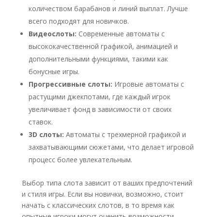
количеством барабанов и линий выплат. Лучше
всего подходят для новичков.
Видеослоты:
Современные автоматы с
высококачественной графикой, анимацией и
дополнительными функциями, такими как
бонусные игры.
Прогрессивные слоты:
Игровые автоматы с
растущими джекпотами, где каждый игрок
увеличивает фонд в зависимости от своих
ставок.
3D слоты:
Автоматы с трехмерной графикой и
захватывающими сюжетами, что делает игровой
процесс более увлекательным.
Выбор типа слота зависит от ваших предпочтений
и стиля игры. Если вы новички, возможно, стоит
начать с классических слотов, в то время как
опытные игроки могут оценить возможности