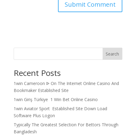
Search
Recent Posts
1win Cameroon ᐉ On The Internet Online Casino And
Bookmaker Established Site
1win Giriş Türkiye ️ 1 Win Bet Online Casino ️
1win Aviator Sport ️ Established Site Down Load
Software Plus Logon
Typically The Greatest Selection For Bettors Through
Bangladesh