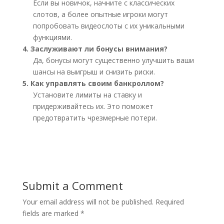
Если вы новичок, начните с классических
слотов, а более опытные игроки могут
попробовать видеослоты с их уникальными
функциями.
4. Заслуживают ли бонусы внимания?
Да, бонусы могут существенно улучшить ваши
шансы на выигрыш и снизить риски.
5. Как управлять своим банкроллом?
Установите лимиты на ставку и
придерживайтесь их. Это поможет
предотвратить чрезмерные потери.
Submit a Comment
Your email address will not be published.
Required
fields are marked
*