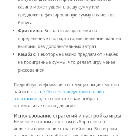
казино может удвоить вашу сумму или
предложить фиксированную сумму в качестве
бонуса.
Фриспины:
Бесплатные вращения на
определенные слоты, которые реальный шанс на
выигрыш без дополнительных затрат.
Кэшбэк:
Некоторые казино предлагают кэшбэк
на проигранные суммы, что делает игру менее
рискованной.
Подробную информацию о текущих акциях можно
найти в
статье Reuters о индустрии онлайн-
азартных игр
, что поможет вам выбрать
оптимальные слоты для игры.
Использование стратегий и настройка игры
Не менее важным аспектом выбора слотов
является применение стратегий игры. Все игроки
разные, и то, что работает для одного, может не