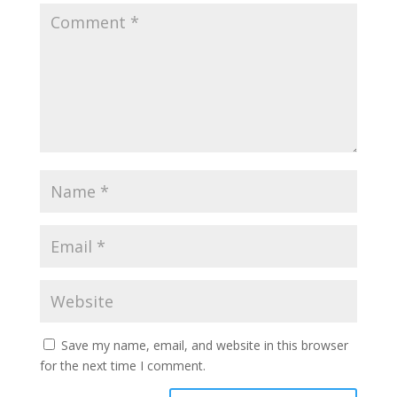
Save my name, email, and website in this browser
for the next time I comment.