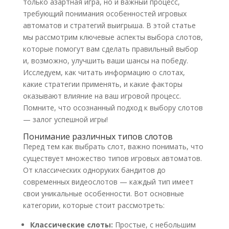
только азартная игра, но и важный процесс,
требующий понимания особенностей игровых
автоматов и стратегий выигрыша. В этой статье
мы рассмотрим ключевые аспекты выбора слотов,
которые помогут вам сделать правильный выбор
и, возможно, улучшить ваши шансы на победу.
Исследуем, как читать информацию о слотах,
какие стратегии применять, и какие факторы
оказывают влияние на ваш игровой процесс.
Помните, что осознанный подход к выбору слотов
— залог успешной игры!
Понимание различных типов слотов
Перед тем как выбрать слот, важно понимать, что
существует множество типов игровых автоматов.
От классических одноруких бандитов до
современных видеослотов — каждый тип имеет
свои уникальные особенности. Вот основные
категории, которые стоит рассмотреть:
Классические слоты:
Простые, с небольшим