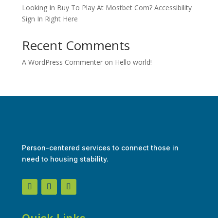
Looking In Buy To Play At Mostbet Com? Accessibility
Sign In Right Here
Recent Comments
A WordPress Commenter
on
Hello world!
Person-centered services to connect those in
need to housing stability.