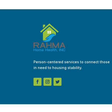
Person-centered services to connect those
in need to housing stability.