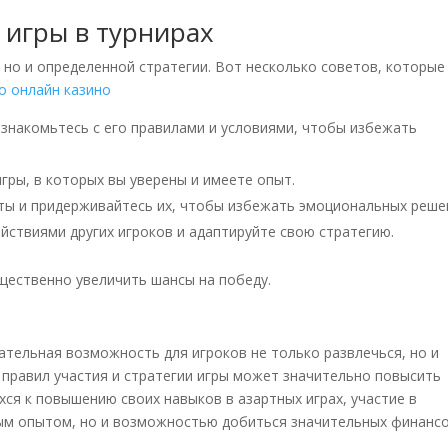
 игры в турнирах
, но и определенной стратегии. Вот несколько советов, которые
о онлайн казино
ознакомьтесь с его правилами и условиями, чтобы избежать
гры, в которых вы уверены и имеете опыт.
ты и придерживайтесь их, чтобы избежать эмоциональных реше
йствиями других игроков и адаптируйте свою стратегию.
щественно увеличить шансы на победу.
ательная возможность для игроков не только развлечься, но и
правил участия и стратегии игры может значительно повысить
хся к повышению своих навыков в азартных играх, участие в
ным опытом, но и возможностью добиться значительных финанс