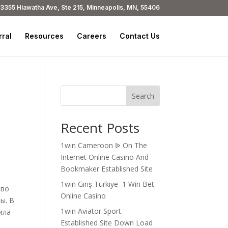
3355 Hiawatha Ave, Ste 215, Minneapolis, MN, 55406
rral
Resources
Careers
Contact Us
Search
Recent Posts
1win Cameroon ᐉ On The
Internet Online Casino And
Bookmaker Established Site
1win Giriş Türkiye ️ 1 Win Bet
тво
Online Casino ️
ы. В
1win Aviator Sport ️
ила
Established Site Down Load