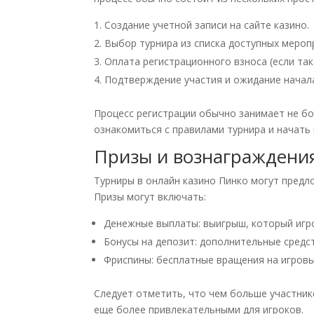
Создание учетной записи на сайте казино.
Выбор турнира из списка доступных мероп
Оплата регистрационного взноса (если так
Подтверждение участия и ожидание начала
Процесс регистрации обычно занимает не бол
ознакомиться с правилами турнира и начать 
Призы и вознаграждени
Турниры в онлайн казино Пинко могут предл
Призы могут включать:
Денежные выплаты: выигрыш, который игро
Бонусы на депозит: дополнительные средс
Фриспины: бесплатные вращения на игровы
Следует отметить, что чем больше участник
еще более привлекательными для игроков.