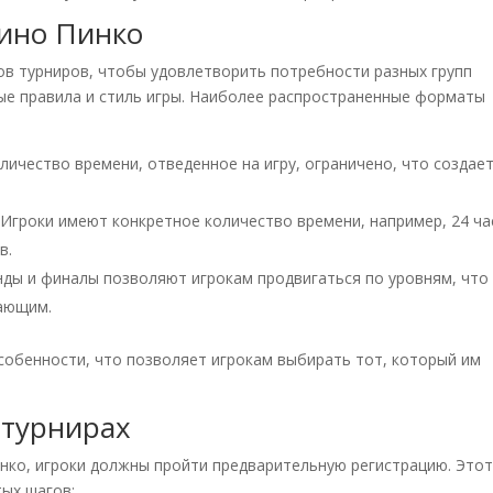
зино Пинко
ов турниров, чтобы удовлетворить потребности разных групп
ные правила и стиль игры. Наиболее распространенные форматы
личество времени, отведенное на игру, ограничено, что создае
Игроки имеют конкретное количество времени, например, 24 ча
в.
ды и финалы позволяют игрокам продвигаться по уровням, что
вающим.
собенности, что позволяет игрокам выбирать тот, который им
 турнирах
инко, игроки должны пройти предварительную регистрацию. Это
тых шагов: