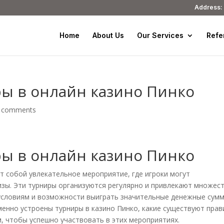
Address: 
Home
About Us
Our Services
Refe
ры в онлайн казино Пинко
 comments
ры в онлайн казино Пинко
т собой увлекательное мероприятие, где игроки могут
ризы. Эти турниры организуются регулярно и привлекают множес
условиям и возможности выиграть значительные денежные сумм
менно устроены турниры в казино Пинко, какие существуют прав
м, чтобы успешно участвовать в этих мероприятиях.