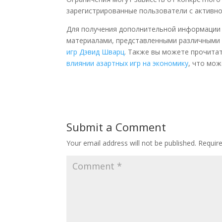
зарегистрированные пользователи с активно
Для получения дополнительной информации о
материалами, представленными различными э
игр Дэвид Шварц
. Также вы можете прочитат
влиянии азартных игр на экономику
, что мож
Submit a Comment
Your email address will not be published.
Requir