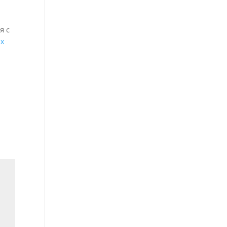
я с
ых