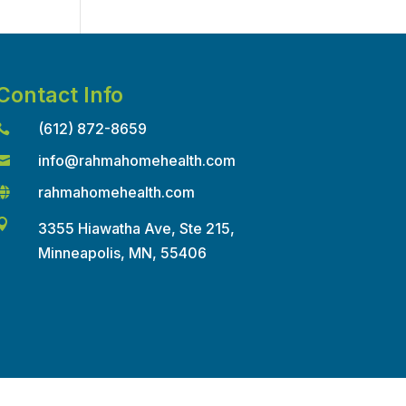
Contact Info
(612) 872-8659

info@rahmahomehealth.com

rahmahomehealth.com


3355 Hiawatha Ave, Ste 215,
Minneapolis, MN, 55406