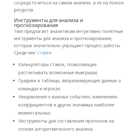
сосредоточиться на самом анализе, а не на поиске
ресурсов.
Инструменты для анализа и
прогнозирования
1win предлагает аналитикам интуитивно понятные
инструменты для анализа и прогнозирования,
которые значительно упрощают процесс работы.
Среди них:
ставки
Калькуляторы ставок, позволяющие
рассчитывать возможные выигрыши;
Графики и таблицы, визуализирующие данные о
командах и игроках;
Уведомления о важных событиях, изменениях
коэффициентов и других значимых наиболее
моментальных;
Инструменты для составления прогнозов на
основе алгоритмического анализа.