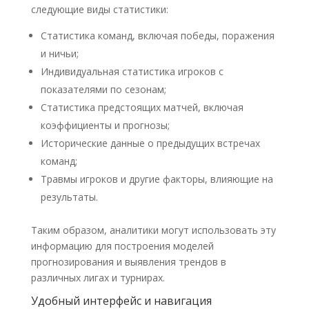
следующие виды статистики:
Статистика команд, включая победы, поражения
и ничьи;
Индивидуальная статистика игроков с
показателями по сезонам;
Статистика предстоящих матчей, включая
коэффициенты и прогнозы;
Исторические данные о предыдущих встречах
команд;
Травмы игроков и другие факторы, влияющие на
результаты.
Таким образом, аналитики могут использовать эту
информацию для построения моделей
прогнозирования и выявления трендов в
различных лигах и турнирах.
Удобный интерфейс и навигация