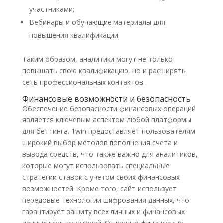
участниками;
Вебинары и обучающие материалы для
повышения квалификации.
Таким образом, аналитики могут не только
повышать свою квалификацию, но и расширять
сеть профессиональных контактов.
Финансовые возможности и безопасность
Обеспечение безопасности финансовых операций
является ключевым аспектом любой платформы
для беттинга. 1win предоставляет пользователям
широкий выбор методов пополнения счета и
вывода средств, что также важно для аналитиков,
которые могут использовать специальные
стратегии ставок с учетом своих финансовых
возможностей. Кроме того, сайт использует
передовые технологии шифрования данных, что
гарантирует защиту всех личных и финансовых
данных пользователей. Основные финансовые