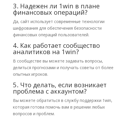
3. Надежен ли 1win в плане
финансовых операций?
Да, сайт использует современные технологии
шифрования для обеспечения безопасности
финансовых операций пользователей.
4. Как работает сообщество
аналитиков на 1win?
В сообществе вы можете задавать вопросы,
делиться прогнозами и получать советы от более
опытных игроков.
5. Что делать, если возникает
проблема с аккаунтом?
Вы можете обратиться в службу поддержки 1win,
которая готова помочь вам в решении любых
вопросов и проблем.