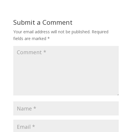
Submit a Comment
Your email address will not be published.
Required
fields are marked
*