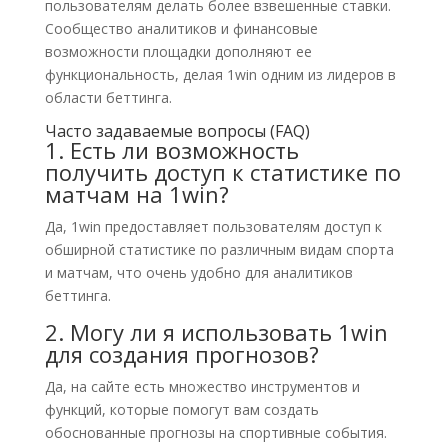
пользователям делать более взвешенные ставки.
Сообщество аналитиков и финансовые
возможности площадки дополняют ее
функциональность, делая 1win одним из лидеров в
области беттинга.
Часто задаваемые вопросы (FAQ)
1. Есть ли возможность
получить доступ к статистике по
матчам на 1win?
Да, 1win предоставляет пользователям доступ к
обширной статистике по различным видам спорта
и матчам, что очень удобно для аналитиков
беттинга.
2. Могу ли я использовать 1win
для создания прогнозов?
Да, на сайте есть множество инструментов и
функций, которые помогут вам создать
обоснованные прогнозы на спортивные события.