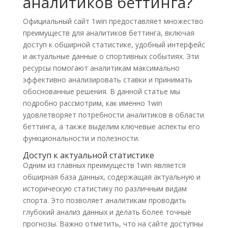
аналитиков беттинга?
Официальный сайт 1win предоставляет множество
преимуществ для аналитиков беттинга, включая
доступ к обширной статистике, удобный интерфейс
и актуальные данные о спортивных событиях. Эти
ресурсы помогают аналитикам максимально
эффективно анализировать ставки и принимать
обоснованные решения. В данной статье мы
подробно рассмотрим, как именно 1win
удовлетворяет потребности аналитиков в области
беттинга, а также выделим ключевые аспекты его
функциональности и полезности.
Доступ к актуальной статистике
Одним из главных преимуществ 1win является
обширная база данных, содержащая актуальную и
историческую статистику по различным видам
спорта. Это позволяет аналитикам проводить
глубокий анализ данных и делать более точные
прогнозы. Важно отметить, что на сайте доступны