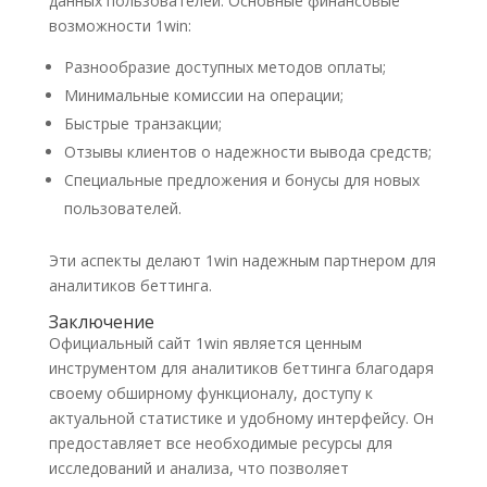
данных пользователей. Основные финансовые
возможности 1win:
Разнообразие доступных методов оплаты;
Минимальные комиссии на операции;
Быстрые транзакции;
Отзывы клиентов о надежности вывода средств;
Специальные предложения и бонусы для новых
пользователей.
Эти аспекты делают 1win надежным партнером для
аналитиков беттинга.
Заключение
Официальный сайт 1win является ценным
инструментом для аналитиков беттинга благодаря
своему обширному функционалу, доступу к
актуальной статистике и удобному интерфейсу. Он
предоставляет все необходимые ресурсы для
исследований и анализа, что позволяет