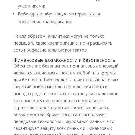
участниками;
Вебинары и обучающие материалы для
повышения квалификации.
Таким образом, аналитики могут не только
повышать свою квалификацию, но и расширять
сеть профессиональных контактов.
Финансовые возможности и безопасность
Обеспечение безопасности финансовых операций
является ключевым аспектом любой платформы
для беттинга. 1win предоставляет пользователям
широкий выбор методов пополнения счета и
вывода средств, что также важно для аналитиков,
которые могут использовать специальные
стратегии ставок с учетом своих финансовых
возможностей. Кроме того, сайт использует
передовые технологии шифрования данных, что
гарантирует защиту всех личных и финансовых