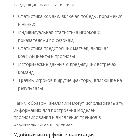
следующие виды статистики:
Статистика команд, включая победы, поражения
и ничьи;
Индивидуальная статистика игроков с
показателями по сезонам;
Статистика предстоящих матчей, включая
коэффициенты и прогнозы;
Исторические данные о предыдущих встречах
команд;
Травмы игроков и другие факторы, влияющие на
результаты.
Таким образом, аналитики могут использовать эту
информацию для построения моделей
прогнозирования и выявления трендов в
различных лигах и турнирах.
Удобный интерфейс и навигация