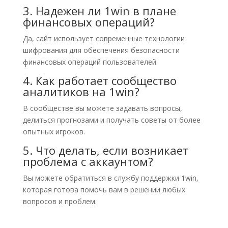
3. Надежен ли 1win в плане
финансовых операций?
Да, сайт использует современные технологии
шифрования для обеспечения безопасности
финансовых операций пользователей.
4. Как работает сообщество
аналитиков на 1win?
В сообществе вы можете задавать вопросы,
делиться прогнозами и получать советы от более
опытных игроков.
5. Что делать, если возникает
проблема с аккаунтом?
Вы можете обратиться в службу поддержки 1win,
которая готова помочь вам в решении любых
вопросов и проблем.