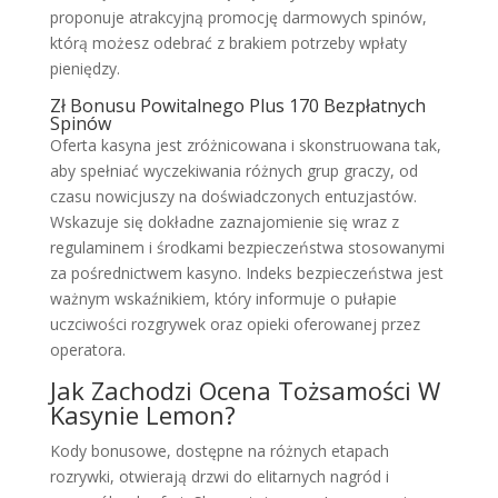
proponuje atrakcyjną promocję darmowych spinów,
którą możesz odebrać z brakiem potrzeby wpłaty
pieniędzy.
Zł Bonusu Powitalnego Plus 170 Bezpłatnych
Spinów
Oferta kasyna jest zróżnicowana i skonstruowana tak,
aby spełniać wyczekiwania różnych grup graczy, od
czasu nowicjuszy na doświadczonych entuzjastów.
Wskazuje się dokładne zaznajomienie się wraz z
regulaminem i środkami bezpieczeństwa stosowanymi
za pośrednictwem kasyno. Indeks bezpieczeństwa jest
ważnym wskaźnikiem, który informuje o pułapie
uczciwości rozgrywek oraz opieki oferowanej przez
operatora.
Jak Zachodzi Ocena Tożsamości W
Kasynie Lemon?
Kody bonusowe, dostępne na różnych etapach
rozrywki, otwierają drzwi do elitarnych nagród i