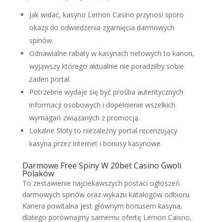
Jak widać, kasyno Lemon Casino przynosi sporo
okazji do odwiedzenia zgarnięcia darmowych
spinów.
Odnawialne rabaty w kasynach netowych to kanon,
wyjąwszy którego aktualnie nie poradziłby sobie
żaden portal.
Potrzebne wydaje się być prośba autentycznych
informacji osobowych i dopełnienie wszelkich
wymagań związanych z promocją.
Lokalne Sloty to niezależny portal recenzujący
kasyna przez internet i bonusy kasynowe.
Darmowe Free Spiny W 20bet Casino Gwoli
Polaków
To zestawienie najciekawszych postaci ogłoszeń
darmowych spinów oraz wykazu katalogów odbioru.
Kariera powitalna jest głównym bonusem kasyna,
dlatego porównajmy samemu ofertę Lemon Caisno,