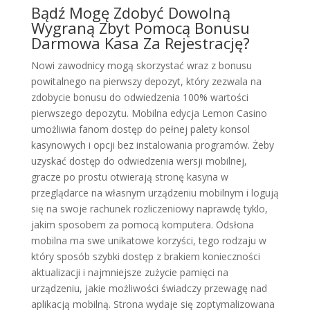
Bądź Mogę Zdobyć Dowolną
Wygraną Zbyt Pomocą Bonusu
Darmowa Kasa Za Rejestrację?
Nowi zawodnicy mogą skorzystać wraz z bonusu
powitalnego na pierwszy depozyt, który zezwala na
zdobycie bonusu do odwiedzenia 100% wartości
pierwszego depozytu. Mobilna edycja Lemon Casino
umożliwia fanom dostęp do pełnej palety konsol
kasynowych i opcji bez instalowania programów. Żeby
uzyskać dostęp do odwiedzenia wersji mobilnej,
gracze po prostu otwierają stronę kasyna w
przeglądarce na własnym urządzeniu mobilnym i logują
się na swoje rachunek rozliczeniowy naprawdę tyklo,
jakim sposobem za pomocą komputera. Odsłona
mobilna ma swe unikatowe korzyści, tego rodzaju w
który sposób szybki dostęp z brakiem konieczności
aktualizacji i najmniejsze zużycie pamięci na
urządzeniu, jakie możliwości świadczy przewagę nad
aplikacją mobilną. Strona wydaje się zoptymalizowana