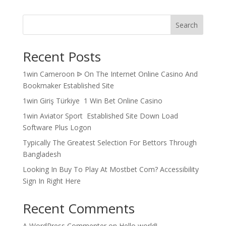
Search
Recent Posts
1win Cameroon ᐉ On The Internet Online Casino And
Bookmaker Established Site
1win Giriş Türkiye ️ 1 Win Bet Online Casino ️
1win Aviator Sport ️ Established Site Down Load
Software Plus Logon
Typically The Greatest Selection For Bettors Through
Bangladesh
Looking In Buy To Play At Mostbet Com? Accessibility
Sign In Right Here
Recent Comments
A WordPress Commenter
on
Hello world!