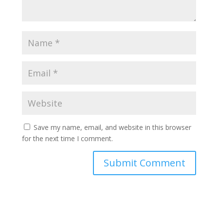
Save my name, email, and website in this browser
for the next time I comment.