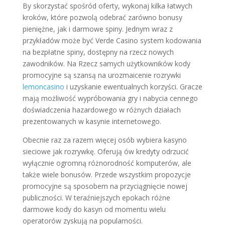
By skorzystać spośród oferty, wykonaj kilka łatwych
kroków, które pozwolą odebrać zarówno bonusy
pieniężne, jak i darmowe spiny. Jednym wraz z
przykładów może być Verde Casino system kodowania
na bezpłatne spiny, dostępny na rzecz nowych
zawodników. Na Rzecz samych użytkowników kody
promocyjne są szansą na urozmaicenie rozrywki
lemoncasino
i uzyskanie ewentualnych korzyści. Gracze
mają możliwość wypróbowania gry i nabycia cennego
doświadczenia hazardowego w różnych działach
prezentowanych w kasynie internetowego.
Obecnie raz za razem więcej osób wybiera kasyno
sieciowe jak rozrywkę. Oferują ów kredyty odrzucić
wyłącznie ogromną różnorodność komputerów, ale
także wiele bonusów. Przede wszystkim propozycje
promocyjne są sposobem na przyciągnięcie nowej
publiczności. W teraźniejszych epokach różne
darmowe kody do kasyn od momentu wielu
operatorów zyskują na popularności.