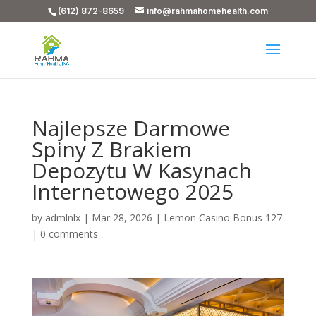
(612) 872-8659
info@rahmahomehealth.com
Najlepsze Darmowe
Spiny Z Brakiem
Depozytu W Kasynach
Internetowego 2025
by
admlnlx
|
Mar 28, 2026
|
Lemon Casino Bonus 127
|
0 comments