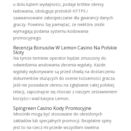
u dołu kątem wydajności, podaje krótkie okresy
ładowania, obsługuje protokół HTTPS i
zaawansowane zabezpieczanie dla gwarancji danych
graczy. Powinno Się pamiętać, że niektóre zniżki
wymagają podania systemu kodowania
promocyjnego.
Recenzja Bonusów W Lemon Casino Na Polskie
Sloty
Na tymże terminie operator będzie zmuszony do
odwiedzenia anulowania zlecenia wypłaty. Każde
wypłaty wykonywane są przed chwilą na dostarczeniu
dokumentów służących do ocenie tożsamości gracza.
Jeśli nie posiadacie okresu na zgłębianie całej polskiej
relacji, zapoznajcie się chociaż z naszym zestawieniem
korzyści i wad kasyna Lemon.
Spingreen Casino Kody Promocyjne
Mnożniki mogą być stosowane do określonych
zakładów lub specjalnych promocji. Bezpłatne spiny
jest to na rzecz mi przede wszystkim świetna