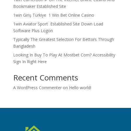
Bookmaker Established Site
1win Giriş Türkiye ️ 1 Win Bet Online Casino ️
1win Aviator Sport ️ Established Site Down Load
Software Plus Logon
Typically The Greatest Selection For Bettors Through
Bangladesh
Looking In Buy To Play At Mostbet Com? Accessibility
Sign In Right Here
Recent Comments
A WordPress Commenter
on
Hello world!