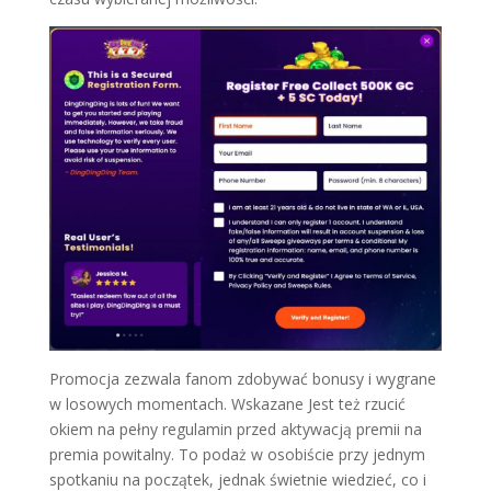
Promocja zezwala fanom zdobywać bonusy i wygrane
w losowych momentach. Wskazane Jest też rzucić
okiem na pełny regulamin przed aktywacją premii na
premia powitalny. To podaż w osobiście przy jednym
spotkaniu na początek, jednak świetnie wiedzieć, co i