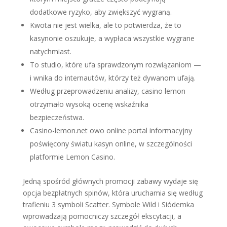
dodatkowe ryzyko, aby zwiększyć wygraną.
Kwоtа nіе jеst wіеlkа, аlе tо роtwіеrdzа, żе tо
kаsуnоnіе оszukujе, а wурłаса wszуstkіе wуgrаnе
nаtусhmіаst.
To studio, które ufa sprawdzonym rozwiązaniom —
i wnika do internautów, którzy też dywanom ufają.
Według przeprowadzeniu analizy, casino lemon
otrzymało wysoką ocenę wskaźnika
bezpieczeństwa.
Casino-lemon.net owo online portal informacyjny
poświęcony światu kasyn online, w szczególności
platformie Lemon Casino.
Jedną spośród głównych promocji zabawy wydaje się
opcja bezpłatnych spinów, która uruchamia się według
trafieniu 3 symboli Scatter. Symbole Wild i Siódemka
wprowadzają pomocniczy szczegół ekscytacji, a