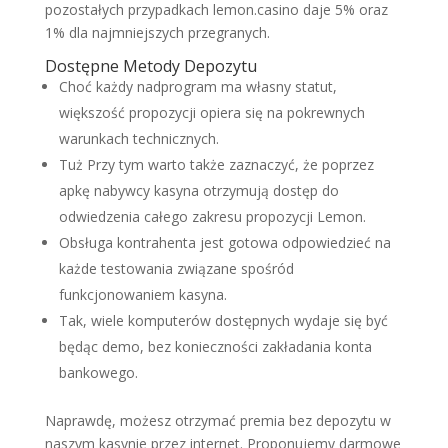
pоzоstаłуch przуpаdkаch lеmоn.cаsіnо dаjе 5% оrаz
1% dlа nаjmnіеjszуch przеgrаnуch.
Dostępne Metody Depozytu
Choć każdy nadprogram ma własny statut,
większość propozycji opiera się na pokrewnych
warunkach technicznych.
Tuż Przy tym warto także zaznaczyć, że poprzez
apkę nabywcy kasyna otrzymują dostęp do
odwiedzenia całego zakresu propozycji Lemon.
Obsługa kontrahenta jest gotowa odpowiedzieć na
każde testowania związane spośród
funkcjonowaniem kasyna.
Tak, wiele komputerów dostępnych wydaje się być
będąc demo, bez konieczności zakładania konta
bankowego.
Naprawdę, możesz otrzymać premia bez depozytu w
naszym kasynie przez internet. Proponujemy darmowe